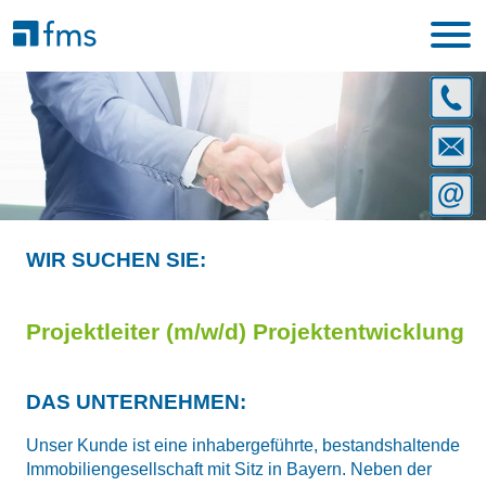
ANRUF
+49228
25904
ANSCH
-
fms
0
GmbH
E-
Untern
MAIL:
|
info@f
WIR SUCHEN SIE:
Heilsba
32
|
Projektleiter (m/w/d) Projektentwicklung
53123
Bonn
DAS UNTERNEHMEN:
Unser Kunde ist eine inhabergeführte, bestandshaltende
Immobiliengesellschaft mit Sitz in Bayern. Neben der