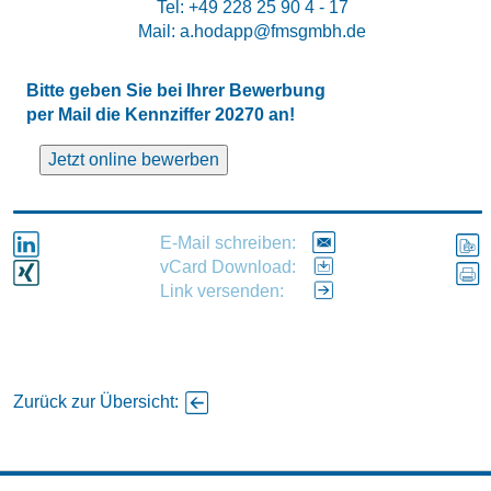
Tel:
+49 228 25 90 4 - 17
Mail:
a.hodapp@fmsgmbh.de
Bitte geben Sie bei Ihrer Bewerbung
per Mail die Kennziffer 20270 an!
Jetzt online bewerben
Name
E-Mail schreiben:
vCard Download:
Telefonnummer
Link versenden:
E-Mail-Adresse
Zurück zur Übersicht:
Anschreiben (optional)