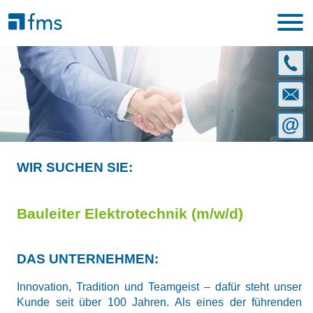
ANRUF
+49228
25904
ANSCH
-
fms
0
GmbH
E-
Untern
MAIL:
|
info@f
WIR SUCHEN SIE:
Heilsba
32
|
Bauleiter Elektrotechnik (m/w/d)
53123
Bonn
DAS UNTERNEHMEN:
Innovation, Tradition und Teamgeist – dafür steht unser
Kunde seit über 100 Jahren. Als eines der führenden