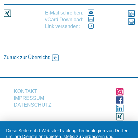
Name
E-Mail schreiben:
vCard Download:
Telefonnummer
Link versenden:
E-Mail-Adresse
Zurück zur Übersicht:
Anschreiben (optional)
KONTAKT
IMPRESSUM
DATENSCHUTZ
Diese Seite nutzt Website-Tracking-Technologien von Dritten,
um ihre Dienste anzubieten, stetig zu verbessern und